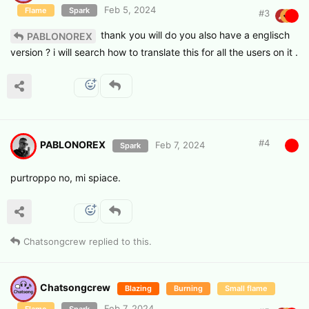
Feb 5, 2024
Flame
Spark
#
3
thank you will do you also have a englisch
PABLONOREX
version ? i will search how to translate this for all the users on it .
#
4
PABLONOREX
Feb 7, 2024
Spark
purtroppo no, mi spiace.
Chatsongcrew
replied to this.
Chatsongcrew
Blazing
Burning
Small flame
Feb 7, 2024
Flame
Spark