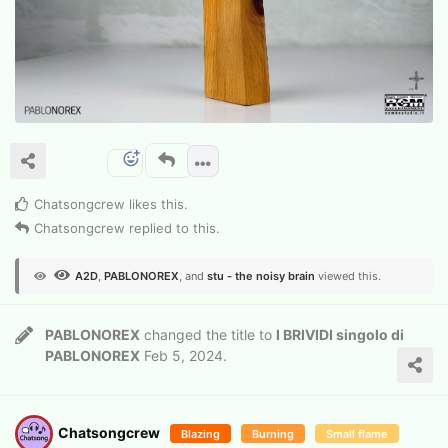
Chatsongcrew
likes this
.
Chatsongcrew
replied to this.
A2D
,
PABLONOREX
, and
stu - the noisy brain
viewed this.
PABLONOREX
changed the title to
I BRIVIDI singolo di
PABLONOREX
Feb 5, 2024
.
Chatsongcrew
Blazing
Burning
Small flame