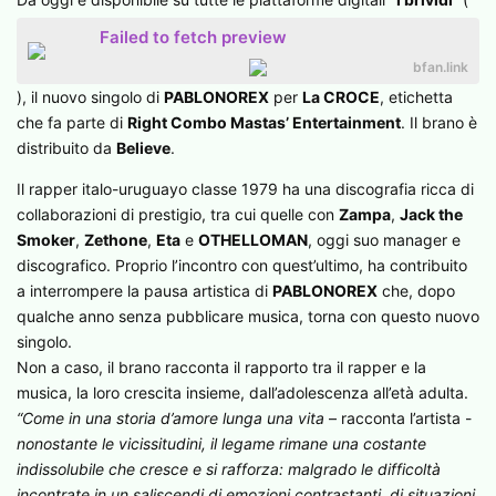
Failed to fetch preview
bfan.link
), il nuovo singolo di
PABLONOREX
per
La CROCE
, etichetta
che fa parte di
Right Combo Mastas’ Entertainment
. Il brano è
distribuito da
Believe
.
Il rapper italo-uruguayo classe 1979 ha una discografia ricca di
collaborazioni di prestigio, tra cui quelle con
Zampa
,
Jack the
Smoker
,
Zethone
,
Eta
e
OTHELLOMAN
, oggi suo manager e
discografico. Proprio l’incontro con quest’ultimo, ha contribuito
a interrompere la pausa artistica di
PABLONOREX
che, dopo
qualche anno senza pubblicare musica, torna con questo nuovo
singolo.
Non a caso, il brano racconta il rapporto tra il rapper e la
musica, la loro crescita insieme, dall’adolescenza all’età adulta.
“Come in una storia d’amore lunga una vita
– racconta l’artista -
nonostante le vicissitudini, il legame rimane una costante
indissolubile che cresce e si rafforza: malgrado le difficoltà
incontrate in un saliscendi di emozioni contrastanti, di situazioni