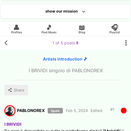
show our mission
Looking for an artist?
👤
🎵
📖
🎧
Profiles
Post Music
Blog
Playlist
1
of
5
posts
Artists introduction 🎵
I BRIVIDI singolo di PABLONOREX
Share
#
1
PABLONOREX
Feb 5, 2024
Edited
Spark
I BRIVIDI
Da oggi è disponibile su tutte le piattaforme digitali
“I brividi
” (