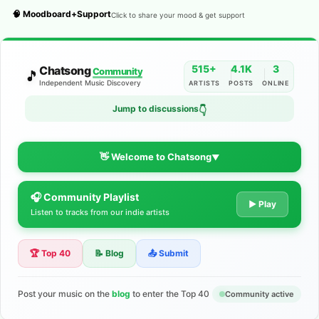
🧠 Moodboard+Support
Click to share your mood & get support
515+
4.1K
3
Chatsong
Community
🎵
Independent Music Discovery
ARTISTS
POSTS
ONLINE
Jump to discussions
👇
👋 Welcome to Chatsong
▼
🎧 Community Playlist
The Indie Music Community for
▶ Play
Listen to tracks from our indie artists
Artists
🏆 Top 40
📝 Blog
📤 Submit
Discover independent music, share your tracks, and connect
with 500+ musicians worldwide. No algorithms—just real
support for your talent.
Post your music on the
blog
to enter the Top 40
Community active
Join the Community
Learn More